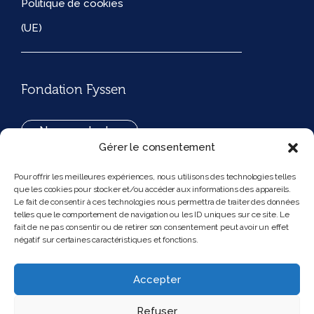
Politique de cookies
(UE)
Fondation Fyssen
Nous contacter
Gérer le consentement
+33(0)1 42 97 53 16
Pour offrir les meilleures expériences, nous utilisons des technologies telles
que les cookies pour stocker et/ou accéder aux informations des appareils.
194, rue de Rivoli 75001 Paris France
Le fait de consentir à ces technologies nous permettra de traiter des données
telles que le comportement de navigation ou les ID uniques sur ce site. Le
fait de ne pas consentir ou de retirer son consentement peut avoir un effet
négatif sur certaines caractéristiques et fonctions.
Nous suivre
Instagram
Bluesky
Accepter
Refuser