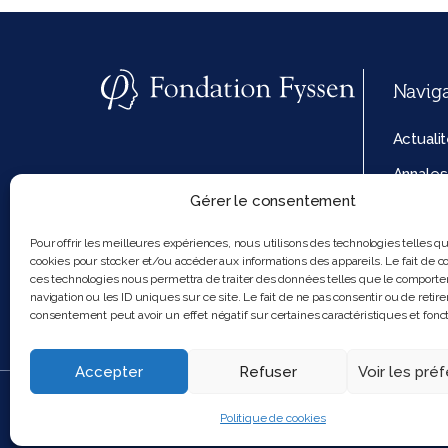
Navig
Actuali
Annales
Gérer le consentement
La fond
Politiq
Pour offrir les meilleures expériences, nous utilisons des technologies telles q
cookies pour stocker et/ou accéder aux informations des appareils. Le fait de co
cookies
ces technologies nous permettra de traiter des données telles que le comport
navigation ou les ID uniques sur ce site. Le fait de ne pas consentir ou de retire
consentement peut avoir un effet négatif sur certaines caractéristiques et fonct
Accepter
Refuser
Voir les pré
2025 Feel and clic
Politique de cookies