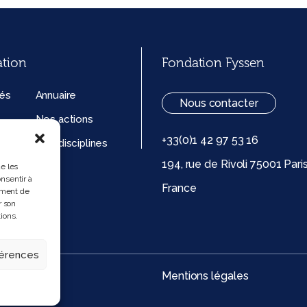
ation
Fondation Fyssen
tés
Annuaire
Nous contacter
Nos actions
+33(0)1 42 97 53 16
ation
Nos disciplines
194, rue de Rivoli 75001 Pari
ue de
ue les
nsentir à
France
 (UE)
ement de
r son
ions.
férences
Mentions légales