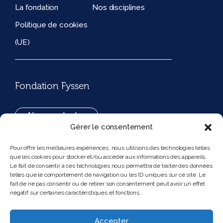
La fondation
Nos disciplines
Politique de cookies
(UE)
Fondation Fyssen
Nous contacter
Gérer le consentement
+33(0)1 42 97 53 16
Pour offrir les meilleures expériences, nous utilisons des technologies telles
que les cookies pour stocker et/ou accéder aux informations des appareils.
194, rue de Rivoli 75001 Paris France
Le fait de consentir à ces technologies nous permettra de traiter des données
telles que le comportement de navigation ou les ID uniques sur ce site. Le
fait de ne pas consentir ou de retirer son consentement peut avoir un effet
négatif sur certaines caractéristiques et fonctions.
Nous suivre
Instagram
Bluesky
Accepter