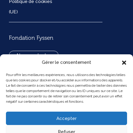
Politique de cookies
(UE)
Fondation Fyssen
Nous contacter
Gérer le consentement
+33(0)1 42 97 53 16
Pour offrir les meilleures expériences, nous utilisons des technologies telles
que les cookies pour stocker et/ou accéder aux informations des appareils.
194, rue de Rivoli 75001 Paris France
Le fait de consentir à ces technologies nous permettra de traiter des données
telles que le comportement de navigation ou les ID uniques sur ce site. Le
fait de ne pas consentir ou de retirer son consentement peut avoir un effet
négatif sur certaines caractéristiques et fonctions.
Nous suivre
Instagram
Bluesky
Accepter
Refuser