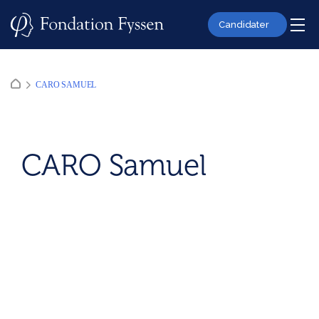
Skip
to
Candidater
content
CARO SAMUEL
CARO Samuel