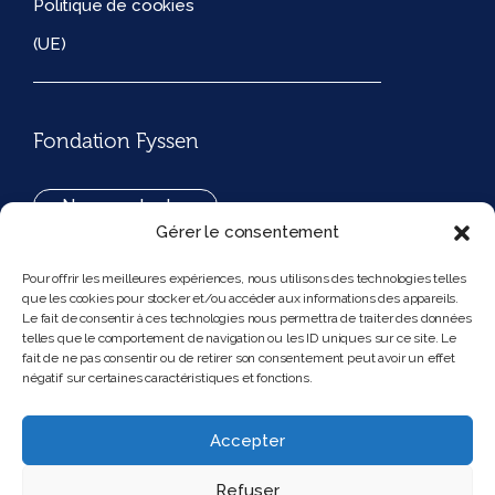
Politique de cookies
(UE)
Fondation Fyssen
Nous contacter
Gérer le consentement
+33(0)1 42 97 53 16
Pour offrir les meilleures expériences, nous utilisons des technologies telles
que les cookies pour stocker et/ou accéder aux informations des appareils.
194, rue de Rivoli 75001 Paris France
Le fait de consentir à ces technologies nous permettra de traiter des données
telles que le comportement de navigation ou les ID uniques sur ce site. Le
fait de ne pas consentir ou de retirer son consentement peut avoir un effet
négatif sur certaines caractéristiques et fonctions.
Nous suivre
Instagram
Bluesky
Accepter
Refuser