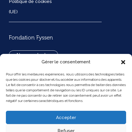
Politique de cookies
(UE)
Fondation Fyssen
Nous contacter
Gérer le consentement
+33(0)1 42 97 53 16
Pour offrir les meilleures expériences, nous utilisons des technologies telles
que les cookies pour stocker et/ou accéder aux informations des appareils.
194, rue de Rivoli 75001 Paris France
Le fait de consentir à ces technologies nous permettra de traiter des données
telles que le comportement de navigation ou les ID uniques sur ce site. Le
fait de ne pas consentir ou de retirer son consentement peut avoir un effet
négatif sur certaines caractéristiques et fonctions.
Nous suivre
Instagram
Bluesky
Accepter
Refuser