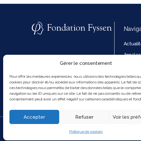
Navig
Actuali
Annales
Gérer le consentement
La fond
Politiq
Pour offrir les meilleures expériences, nous utilisons des technologies telles q
cookies pour stocker et/ou accéder aux informations des appareils. Le fait de co
cookies
ces technologies nous permettra de traiter des données telles que le comport
navigation ou les ID uniques sur ce site. Le fait de ne pas consentir ou de retire
consentement peut avoir un effet négatif sur certaines caractéristiques et fonct
Accepter
Refuser
Voir les pré
2025 Feel and clic
Politique de cookies