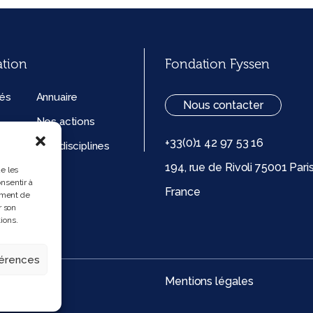
ation
Fondation Fyssen
tés
Annuaire
Nous contacter
Nos actions
+33(0)1 42 97 53 16
ation
Nos disciplines
194, rue de Rivoli 75001 Pari
ue de
ue les
nsentir à
France
 (UE)
ement de
r son
ions.
férences
Mentions légales