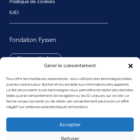
Politique de cookies
(UE)
Fondation Fyssen
Nous contacter
Gérer le consentement
+33(0)1 42 97 53 16
Pour offrir les meilleures expériences, nous utilisons des technologies telles
que les cookies pour stocker et/ou accéder aux informations des appareils.
194, rue de Rivoli 75001 Paris France
Le fait de consentir à ces technologies nous permettra de traiter des données
telles que le comportement de navigation ou les ID uniques sur ce site. Le
fait de ne pas consentir ou de retirer son consentement peut avoir un effet
négatif sur certaines caractéristiques et fonctions.
Nous suivre
Instagram
Bluesky
Accepter
Refuser