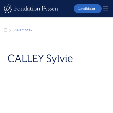
Skip
to
Candidater
content
CALLEY SYLVIE
CALLEY Sylvie