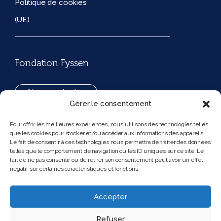
Politique de cookies
(UE)
Fondation Fyssen
Nous contacter
Gérer le consentement
+33(0)1 42 97 53 16
Pour offrir les meilleures expériences, nous utilisons des technologies telles
que les cookies pour stocker et/ou accéder aux informations des appareils.
194, rue de Rivoli 75001 Paris France
Le fait de consentir à ces technologies nous permettra de traiter des données
telles que le comportement de navigation ou les ID uniques sur ce site. Le
fait de ne pas consentir ou de retirer son consentement peut avoir un effet
négatif sur certaines caractéristiques et fonctions.
Nous suivre
Instagram
Bluesky
Accepter
Refuser