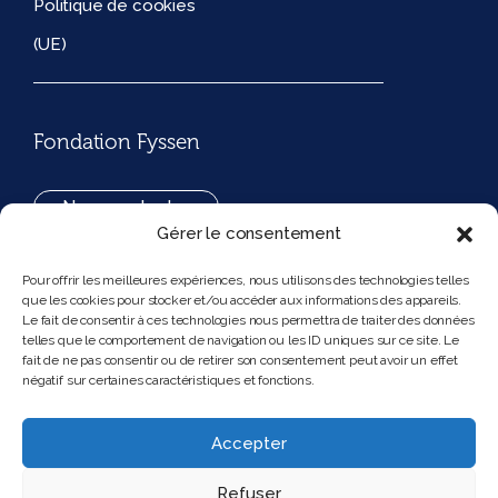
Politique de cookies
(UE)
Fondation Fyssen
Nous contacter
Gérer le consentement
+33(0)1 42 97 53 16
Pour offrir les meilleures expériences, nous utilisons des technologies telles
que les cookies pour stocker et/ou accéder aux informations des appareils.
194, rue de Rivoli 75001 Paris France
Le fait de consentir à ces technologies nous permettra de traiter des données
telles que le comportement de navigation ou les ID uniques sur ce site. Le
fait de ne pas consentir ou de retirer son consentement peut avoir un effet
négatif sur certaines caractéristiques et fonctions.
Nous suivre
Instagram
Bluesky
Accepter
Refuser