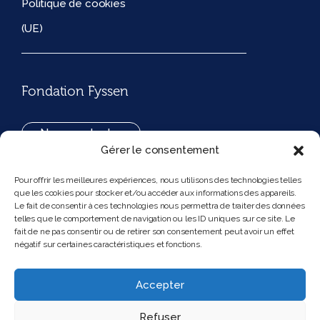
Politique de cookies
(UE)
Fondation Fyssen
Nous contacter
Gérer le consentement
+33(0)1 42 97 53 16
Pour offrir les meilleures expériences, nous utilisons des technologies telles
que les cookies pour stocker et/ou accéder aux informations des appareils.
194, rue de Rivoli 75001 Paris France
Le fait de consentir à ces technologies nous permettra de traiter des données
telles que le comportement de navigation ou les ID uniques sur ce site. Le
fait de ne pas consentir ou de retirer son consentement peut avoir un effet
négatif sur certaines caractéristiques et fonctions.
Nous suivre
Instagram
Bluesky
Accepter
Refuser