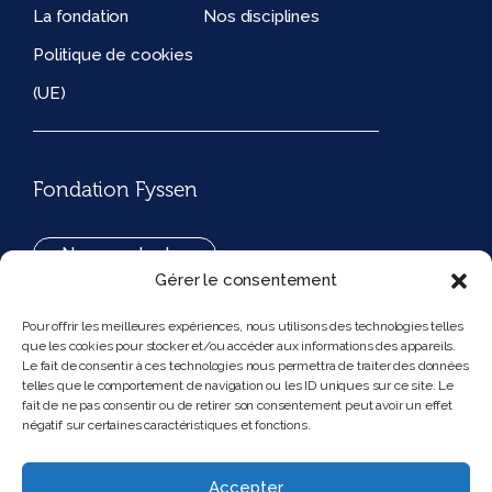
La fondation
Nos disciplines
Politique de cookies
(UE)
Fondation Fyssen
Nous contacter
Gérer le consentement
+33(0)1 42 97 53 16
Pour offrir les meilleures expériences, nous utilisons des technologies telles
que les cookies pour stocker et/ou accéder aux informations des appareils.
194, rue de Rivoli 75001 Paris France
Le fait de consentir à ces technologies nous permettra de traiter des données
telles que le comportement de navigation ou les ID uniques sur ce site. Le
fait de ne pas consentir ou de retirer son consentement peut avoir un effet
négatif sur certaines caractéristiques et fonctions.
Nous suivre
Instagram
Bluesky
Accepter