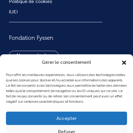
Politique de cookies
(UE)
Fondation Fyssen
Nous contacter
Gérer le consentement
+33(0)1 42 97 53 16
Pour offrir les meilleures expériences, nous utilisons des technologies telles
que les cookies pour stocker et/ou accéder aux informations des appareils.
194, rue de Rivoli 75001 Paris France
Le fait de consentir à ces technologies nous permettra de traiter des données
telles que le comportement de navigation ou les ID uniques sur ce site. Le
fait de ne pas consentir ou de retirer son consentement peut avoir un effet
négatif sur certaines caractéristiques et fonctions.
Nous suivre
Instagram
Bluesky
Accepter
Refuser