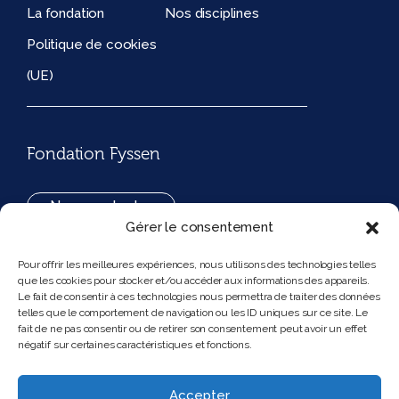
La fondation
Nos disciplines
Politique de cookies
(UE)
Fondation Fyssen
Nous contacter
Gérer le consentement
+33(0)1 42 97 53 16
Pour offrir les meilleures expériences, nous utilisons des technologies telles
que les cookies pour stocker et/ou accéder aux informations des appareils.
194, rue de Rivoli 75001 Paris France
Le fait de consentir à ces technologies nous permettra de traiter des données
telles que le comportement de navigation ou les ID uniques sur ce site. Le
fait de ne pas consentir ou de retirer son consentement peut avoir un effet
négatif sur certaines caractéristiques et fonctions.
Nous suivre
Instagram
Bluesky
Accepter