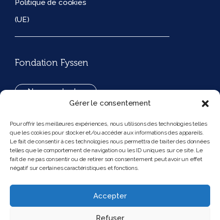
Politique de cookies
(UE)
Fondation Fyssen
Nous contacter
Gérer le consentement
+33(0)1 42 97 53 16
Pour offrir les meilleures expériences, nous utilisons des technologies telles
que les cookies pour stocker et/ou accéder aux informations des appareils.
194, rue de Rivoli 75001 Paris France
Le fait de consentir à ces technologies nous permettra de traiter des données
telles que le comportement de navigation ou les ID uniques sur ce site. Le
fait de ne pas consentir ou de retirer son consentement peut avoir un effet
négatif sur certaines caractéristiques et fonctions.
Nous suivre
Instagram
Bluesky
Accepter
Refuser