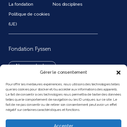
La fondation
Nos disciplines
Politique de cookies
(UE)
Fondation Fyssen
Nous contacter
Gérer le consentement
+33(0)1 42 97 53 16
Pour offrir les meilleures expériences, nous utilisons des technologies telles
que les cookies pour stocker et/ou accéder aux informations des appareils.
194, rue de Rivoli 75001 Paris France
Le fait de consentir à ces technologies nous permettra de traiter des données
telles que le comportement de navigation ou les ID uniques sur ce site. Le
fait de ne pas consentir ou de retirer son consentement peut avoir un effet
négatif sur certaines caractéristiques et fonctions.
Nous suivre
Instagram
Bluesky
Accepter