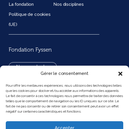
La fondation
Nos disciplines
Politique de cookies
(UE)
Fondation Fyssen
Nous contacter
Gérer le consentement
+33(0)1 42 97 53 16
Pour offrir les meilleures expériences, nous utilisons des technologies telles
que les cookies pour stocker et/ou accéder aux informations des appareils.
194, rue de Rivoli 75001 Paris France
Le fait de consentir à ces technologies nous permettra de traiter des données
telles que le comportement de navigation ou les ID uniques sur ce site. Le
fait de ne pas consentir ou de retirer son consentement peut avoir un effet
négatif sur certaines caractéristiques et fonctions.
Nous suivre
Instagram
Bluesky
Accepter