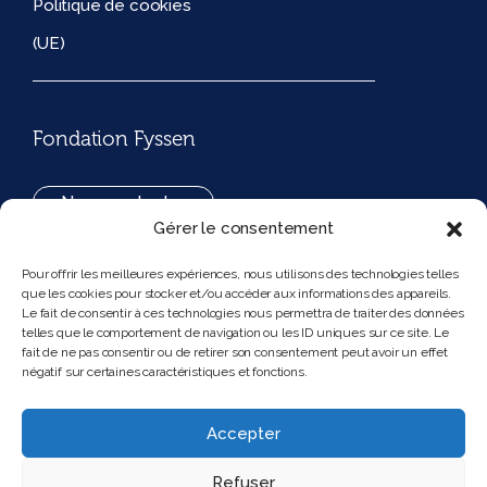
Politique de cookies
(UE)
Fondation Fyssen
Nous contacter
Gérer le consentement
+33(0)1 42 97 53 16
Pour offrir les meilleures expériences, nous utilisons des technologies telles
que les cookies pour stocker et/ou accéder aux informations des appareils.
194, rue de Rivoli 75001 Paris France
Le fait de consentir à ces technologies nous permettra de traiter des données
telles que le comportement de navigation ou les ID uniques sur ce site. Le
fait de ne pas consentir ou de retirer son consentement peut avoir un effet
négatif sur certaines caractéristiques et fonctions.
Nous suivre
Instagram
Bluesky
Accepter
Refuser