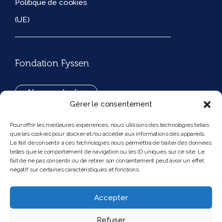
Politique de cookies
(UE)
Fondation Fyssen
Nous contacter
Gérer le consentement
+33(0)1 42 97 53 16
Pour offrir les meilleures expériences, nous utilisons des technologies telles
que les cookies pour stocker et/ou accéder aux informations des appareils.
194, rue de Rivoli 75001 Paris France
Le fait de consentir à ces technologies nous permettra de traiter des données
telles que le comportement de navigation ou les ID uniques sur ce site. Le
fait de ne pas consentir ou de retirer son consentement peut avoir un effet
négatif sur certaines caractéristiques et fonctions.
Nous suivre
Instagram
Bluesky
Accepter
Refuser