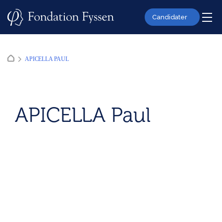
Skip
to
Candidater
content
APICELLA PAUL
APICELLA Paul