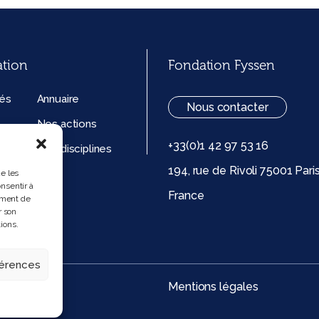
ation
Fondation Fyssen
tés
Annuaire
Nous contacter
Nos actions
+33(0)1 42 97 53 16
ation
Nos disciplines
194, rue de Rivoli 75001 Pari
ue de
ue les
nsentir à
France
 (UE)
ement de
r son
ions.
férences
Mentions légales