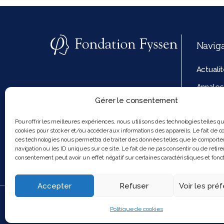
Navig
Actuali
Annales
Gérer le consentement
La fond
Politiq
Pour offrir les meilleures expériences, nous utilisons des technologies telles q
cookies pour stocker et/ou accéder aux informations des appareils. Le fait de co
cookies
ces technologies nous permettra de traiter des données telles que le comport
navigation ou les ID uniques sur ce site. Le fait de ne pas consentir ou de retire
consentement peut avoir un effet négatif sur certaines caractéristiques et fonct
Accepter
Refuser
Voir les pré
2025 Feel and clic
Politique de cookies