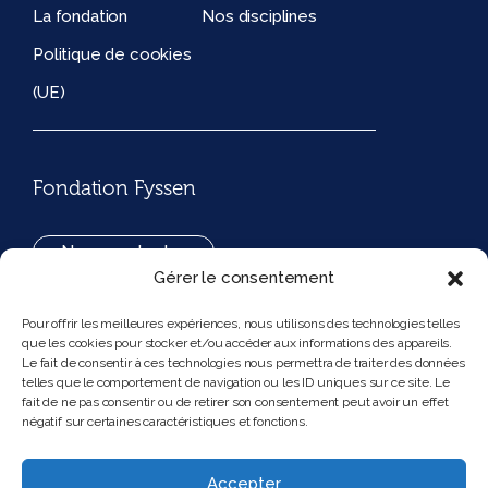
La fondation
Nos disciplines
Politique de cookies
(UE)
Fondation Fyssen
Nous contacter
Gérer le consentement
+33(0)1 42 97 53 16
Pour offrir les meilleures expériences, nous utilisons des technologies telles
que les cookies pour stocker et/ou accéder aux informations des appareils.
194, rue de Rivoli 75001 Paris France
Le fait de consentir à ces technologies nous permettra de traiter des données
telles que le comportement de navigation ou les ID uniques sur ce site. Le
fait de ne pas consentir ou de retirer son consentement peut avoir un effet
négatif sur certaines caractéristiques et fonctions.
Nous suivre
Instagram
Bluesky
Accepter