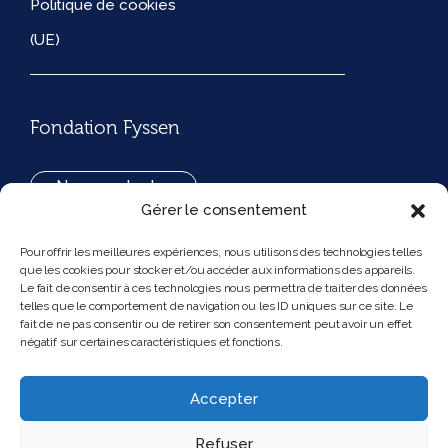
Politique de cookies
(UE)
Fondation Fyssen
Nous contacter
Gérer le consentement
+33(0)1 42 97 53 16
Pour offrir les meilleures expériences, nous utilisons des technologies telles
que les cookies pour stocker et/ou accéder aux informations des appareils.
194, rue de Rivoli 75001 Paris France
Le fait de consentir à ces technologies nous permettra de traiter des données
telles que le comportement de navigation ou les ID uniques sur ce site. Le
fait de ne pas consentir ou de retirer son consentement peut avoir un effet
négatif sur certaines caractéristiques et fonctions.
Nous suivre
Instagram
Bluesky
Accepter
Refuser