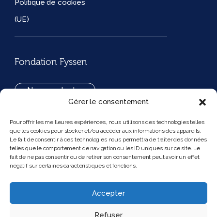
Politique de cookies
(UE)
Fondation Fyssen
Nous contacter
Gérer le consentement
+33(0)1 42 97 53 16
Pour offrir les meilleures expériences, nous utilisons des technologies telles
que les cookies pour stocker et/ou accéder aux informations des appareils.
194, rue de Rivoli 75001 Paris France
Le fait de consentir à ces technologies nous permettra de traiter des données
telles que le comportement de navigation ou les ID uniques sur ce site. Le
fait de ne pas consentir ou de retirer son consentement peut avoir un effet
négatif sur certaines caractéristiques et fonctions.
Nous suivre
Instagram
Bluesky
Accepter
Refuser