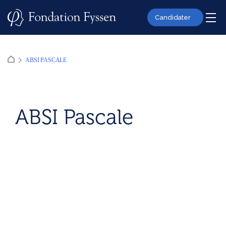
Skip
to
Candidater
content
ABSI PASCALE
ABSI Pascale