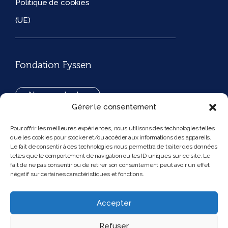
Politique de cookies
(UE)
Fondation Fyssen
Nous contacter
Gérer le consentement
+33(0)1 42 97 53 16
Pour offrir les meilleures expériences, nous utilisons des technologies telles
que les cookies pour stocker et/ou accéder aux informations des appareils.
194, rue de Rivoli 75001 Paris France
Le fait de consentir à ces technologies nous permettra de traiter des données
telles que le comportement de navigation ou les ID uniques sur ce site. Le
fait de ne pas consentir ou de retirer son consentement peut avoir un effet
négatif sur certaines caractéristiques et fonctions.
Nous suivre
Instagram
Bluesky
Accepter
Refuser