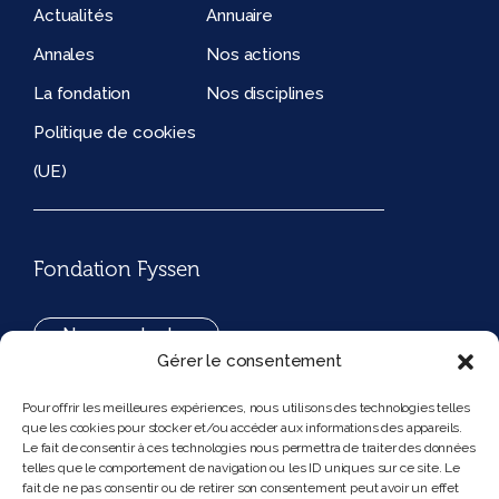
Actualités
Annuaire
Annales
Nos actions
La fondation
Nos disciplines
Politique de cookies
(UE)
Fondation Fyssen
Nous contacter
Gérer le consentement
+33(0)1 42 97 53 16
Pour offrir les meilleures expériences, nous utilisons des technologies telles
que les cookies pour stocker et/ou accéder aux informations des appareils.
194, rue de Rivoli 75001 Paris France
Le fait de consentir à ces technologies nous permettra de traiter des données
telles que le comportement de navigation ou les ID uniques sur ce site. Le
fait de ne pas consentir ou de retirer son consentement peut avoir un effet