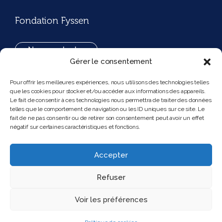
Fondation Fyssen
Nous contacter
Gérer le consentement
+33(0)1 42 97 53 16
Pour offrir les meilleures expériences, nous utilisons des technologies telles
que les cookies pour stocker et/ou accéder aux informations des appareils.
194, rue de Rivoli 75001 Paris France
Le fait de consentir à ces technologies nous permettra de traiter des données
telles que le comportement de navigation ou les ID uniques sur ce site. Le
fait de ne pas consentir ou de retirer son consentement peut avoir un effet
négatif sur certaines caractéristiques et fonctions.
Nous suivre
Instagram
Bluesky
Accepter
Refuser
Voir les préférences
2025 Feel and clic
Mentions légales